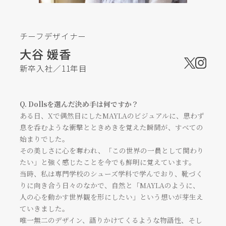
チーフデザイナー
大谷 媛香
新卒入社／11年目
Q. Dollsを選んだ決め手は何ですか？
ある日、Xで偶然目にしたMAYLAのビジュアルに、思わず
息を呑むような衝撃とときめきを覚えた瞬間が、すべての
始まりでした。
その美しさに心を奪われ、「この世界の一員として関わり
たい」と強く感じたことを今でも鮮明に覚えています。
当時、私は専門学校のシューズ学科で学んでおり、靴づく
りに向き合う日々のなかで、自然と「MAYLAのように、
人の心を動かす世界観を形にしたい」という想いが芽生え
チーフデザイナー
ゼネラルマネージャー
ていきました。
大谷 媛香
池上 なつ美
唯一無二のデザイン、語りかけてくるような物語性、そし