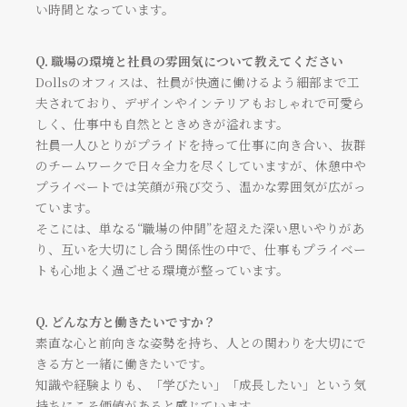
い時間となっています。
VIEW MORE
VIEW MORE
Q. 職場の環境と社員の雰囲気について教えてください
Dollsのオフィスは、社員が快適に働けるよう細部まで工
夫されており、デザインやインテリアもおしゃれで可愛ら
しく、仕事中も自然とときめきが溢れます。
社員一人ひとりがプライドを持って仕事に向き合い、抜群
のチームワークで日々全力を尽くしていますが、休憩中や
プライベートでは笑顔が飛び交う、温かな雰囲気が広がっ
ています。
そこには、単なる“職場の仲間”を超えた深い思いやりがあ
り、互いを大切にし合う関係性の中で、仕事もプライベー
トも心地よく過ごせる環境が整っています。
グラフィックデザイナー
生産管理
Q. どんな方と働きたいですか？
山口 楓
藤井 世来
素直な心と前向きな姿勢を持ち、人との関わりを大切にで
きる方と一緒に働きたいです。
VIEW MORE
VIEW MORE
知識や経験よりも、「学びたい」「成長したい」という気
持ちにこそ価値があると感じています。