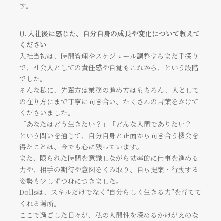
す。
VIEW MORE
VIEW MORE
Q. 入社後に感じた、自分自身の成長や変化について教えて
ください
入社当初は、時間管理やスケジュール調整すらまだ手探り
で、社会人としての責任感や自覚もこれから、という段階
でした。
そんな私に、先輩方は業務の進め方はもちろん、人として
の在り方にまで丁寧に向き合い、たくさんの言葉をかけて
くださいました。
「あなたはどう生きたい？」「どんな人間でありたい？」
という問いを通じて、自分自身と正面から向き合う機会を
得たことは、今でも心に残っています。
また、限られた時間を意識しながら効率的に仕事を進める
力や、相手の期待や意図をくみ取り、自ら提案・行動する
お客様応対 / 総合業務管理
SNSクリエーター
姿勢も少しずつ身につきました。
大崎 空乃
しおん
Dollsは、スキルだけでなく“自分らしく生きる力”を育てて
くれる場所。
ここで過ごした日々が、私の人間性を深めるかけがえのな