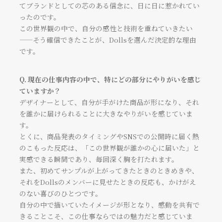
てブランドとしての芯のある信念に、日に日に惹かれてい
ったのです。
VIEW MORE
VIEW MORE
この世界観の中で、自分の感性と技術を重ねていきたい
——そう確信できたことが、Dollsを選んだ決定的な理由
です。
Q. 現在の仕事内容の中で、特にどの部分にやりがいを感じ
ていますか？
デザイナーとして、自分が手がけた商品が形になり、それ
を誰かに届けられることに大きなやりがいを感じていま
す。
とくに、商品発表のタイミングやSNSでの公開時に届く熱
のこもった反応は、「この世界観が誰かの心に届いた」と
実感できる瞬間であり、毎回深く胸を打たれます。
また、初めてサンプルが上がってきたときのときめきや、
それをDollsのメンバーに見せたときの反応も、かけがえ
ときめきプロデューサー
アートディレクター
のない喜びのひとつです。
RIRICA
SANA
自分の中で描いていたイメージが形となり、感動を共有で
きることこそ、この仕事ならではの魅力だと感じていま