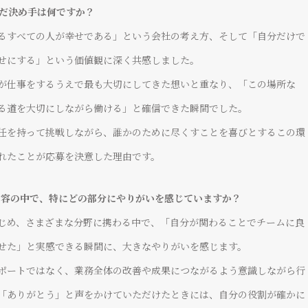
を選んだ決め手は何ですか？
るすべての人が幸せである」という会社の考え方、そして「自分だけで
せにする」という価値観に深く共感しました。
が仕事をするうえで最も大切にしてきた想いと重なり、「この場所な
る道を大切にしながら働ける」と確信できた瞬間でした。
任を持って挑戦しながら、誰かのために尽くすことを喜びとするこの環
れたことが応募を決意した理由です。
Member’s Voice
事内容の中で、特にどの部分にやりがいを感じていますか？
じめ、さまざまな分野に携わる中で、「自分が関わることでチームに良
先輩インタビュー
せた」と実感できる瞬間に、大きなやりがいを感じます。
ポートではなく、業務全体の改善や成果につながるよう意識しながら行
「ありがとう」と声をかけていただけたときには、自分の役割が確かに