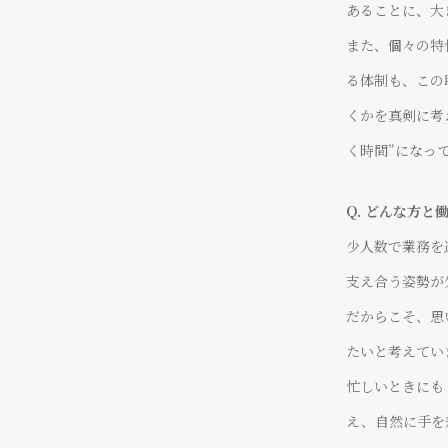
日々奮闘しています。
前向きに取り組んでいる職場です。
あることに、大
また、個々の特
チーフデザイナー
ゼネラルマネージャー
る体制も、この
大谷 媛香
池上 なつ美
くかを真剣に考
VIEW MORE
く時間”になっ
Q. どんな方と
少人数で業務を
支え合う姿勢が
だからこそ、思
たいと考えてい
忙しいときにも
え、自然に手を
何かあれば真摯に向き合い
新人の段階から幅広い経
サポートしてくれる
積むことができるDolls