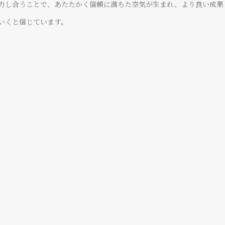
力し合うことで、あたたかく信頼に満ちた空気が生まれ、より良い成果
大きなやりがいを感じます。
ました。
いくと信じています。
お客様応対 / 総合業務管理
大崎 空乃
VIEW MORE
VIEW MORE
Dollsに入社して、