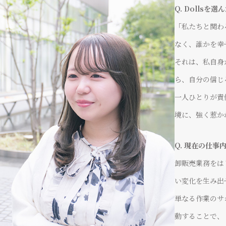
Q. Dolls
「私たちと関わ
なく、誰かを幸
それは、私自身
ら、自分の信じ
一人ひとりが責
境に、強く惹か
Q. 現在の仕
卸販売業務をは
い変化を生み出
単なる作業のサ
動することで、