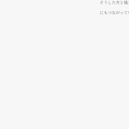
そうした方と協
温かな人たちが揃っています。
他にはない魅力だと感じ
にもつながって
アートディレクター
SNSクリエーター
SANA
しおん
VIEW MORE
社員同士の思いやりが、
自分の行動がチームや結果に