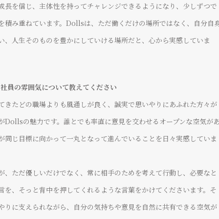
成長を信じ、主体性を持ってチャレンジできるようになり、少しずつで
を積み重ねています。Dollsは、ただ働くだけの場所ではなく、自分自
い、人生そのものを豊かにしていける場所だと、心から実感していま
境と社員の雰囲気について教えてください
てきたどの職場よりも風通しが良く、誠実で思いやりにあふれた方々が
がDollsの魅力です。誰とでも率直に意見を交わせるオープンな空気が
が同じ目標に向かって一丸となって進んでいることを日々実感していま
が、ただ優しいだけでなく、常に相手のためを考えて行動し、必要なと
言を、そっと背中を押してくれるような言葉をかけてくださいます。そ
人を思いやることや、
を持ち、
やりに支えられながら、自分の気持ちや意見を自然に共有できる空気が
与える側の心構えといった