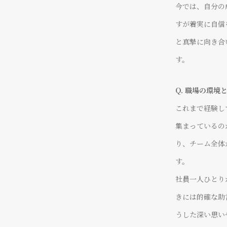
今では、自分の
すが着実に自信
と真摯に向き合
す。
Q. 職場の環
これまで経験し
集まっているの
り、チーム全体
す。
社員一人ひとり
きには的確な助
社員それぞれがプライド
一人ひとりが
うした深い思い
抜群のチームワークで
プロフェッショナルとして自立し、