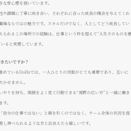
本当の優しさを学びました。
きな安心感を抱いています。
性や課題に丁寧に向き合い、それぞれに合った成長の機会を与えてくれ
ときめきプロデューサー
職場ならではの魅力です。スキルだけでなく、人としてどう成長してい
RIRICA
えられるこの場所での経験は、仕事という枠を超えて“人生そのものを
VIEW MORE
VIEW MORE
ていると実感しています。
働きたいですか？
進めているDollsでは、一人ひとりの役割がとても重要であり、互いに
欠かせません。
いやりを持ち、周囲をよく見て行動できる“視野の広い方”と一緒に働き
ます。
「自分の仕事ではない」と線を引くのではなく、チーム全体の状況を捉
差し伸べられるような方と出会えたら嬉しいです。
積極的に提案し、
験を
それを自分の力で進められるところに
の環境は